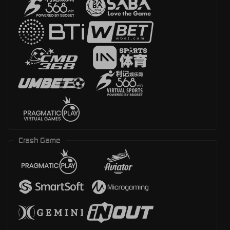
Crash Game