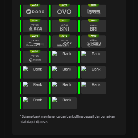
* Selama bank maintenance dan bank offline deposit dan penarikan
tidak dapat diproses