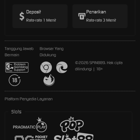
Deposit
Penarikan
Rata-rata 1 Menit
Rata-rata 3 Menit
Tanggung Jawab
Browser Yang
Bermain
Didukung
©2026 SPIN889. Hak cipta
dilindungi | 18+
Platform Penyedia Layanan
Slots