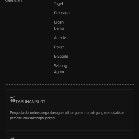
Ketentuan
Togel
Olahraga
Crash
Game
Arcade
Poker
E-Sports
Sabung
Ayam
TARUHAN SLOT
Penyedia slot online dengan beragam pilihan game menarik yang memudahkan
pemain untuk mencapai jackpot