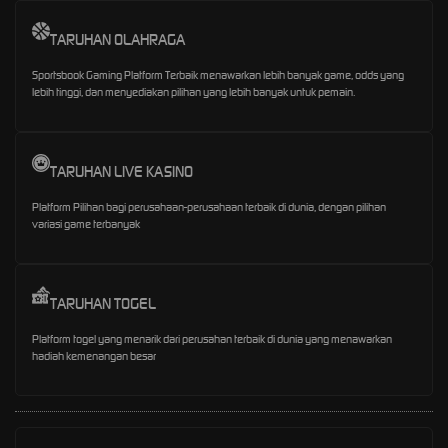
TARUHAN OLAHRAGA
Sportsbook Gaming Platform Terbaik menawarkan lebih banyak game, odds yang
lebih tinggi, dan menyediakan pilihan yang lebih banyak untuk pemain.
TARUHAN LIVE KASINO
Platform Pilihan bagi perusahaan-perusahaan terbaik di dunia, dengan pilihan
variasi game terbanyak
TARUHAN TOGEL
Platform togel yang menarik dari perusahan terbaik di dunia yang menawarkan
hadiah kemenangan besar