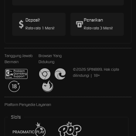
Deposit
Penarikan
Rata-rata 1 Menit
Rata-rata 3 Menit
Tanggung Jawab
Browser Yang
Bermain
Didukung
©2026 SPIN889. Hak cipta
dilindungi | 18+
Platform Penyedia Layanan
Slots