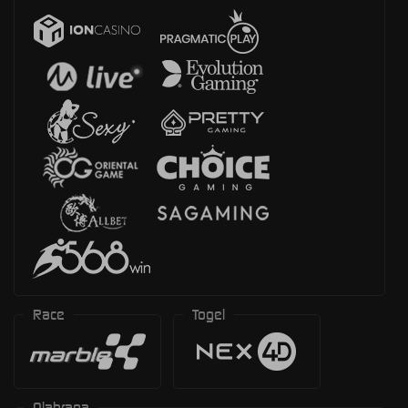
Race
Togel
Olahraga