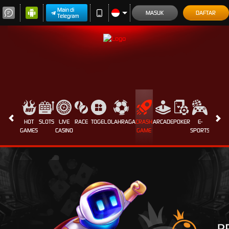
Main di
MASUK
DAFTAR
Telegram
HOT
SLOTS
LIVE
RACE
TOGEL
OLAHRAGA
CRASH
ARCADE
POKER
E-
SABUN
GAMES
CASINO
GAME
SPORTS
AYAM