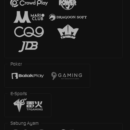
Poker
E-Sports
Sabung Ayam