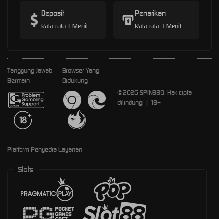
Deposit
Penarikan
Rata-rata 1 Menit
Rata-rata 3 Menit
Tanggung Jawab
Browser Yang
Bermain
Didukung
©2026 SPIN889. Hak cipta
dilindungi | 18+
Platform Penyedia Layanan
Slots