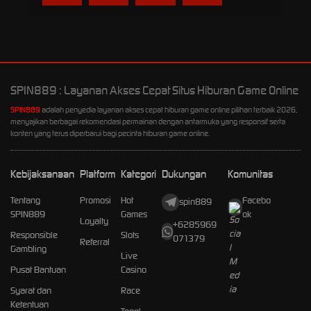
SPIN889 : Layanan Akses Cepat Situs Hiburan Game Online
SPIN889
adalah penyedia layanan akses cepat hiburan game online pilihan terbaik 2026,
menyajikan berbagai rekomendasi permainan dengan antarmuka yang responsif serta
konten yang terus diperbarui bagi pecinta hiburan game online.
Kebijaksanaan
Platform
Kategori
Dukungan
Komunitas
Tentang
Promosi
Hot
Facebo
spin889
SPIN889
Games
ok
Loyalty
+6285969
Responsible
Slots
071379
Referral
Gambling
Live
Pusat Bantuan
Casino
Syarat dan
Race
Ketentuan