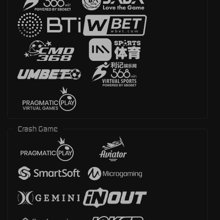
Crash Game