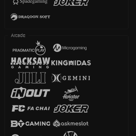
Arcade