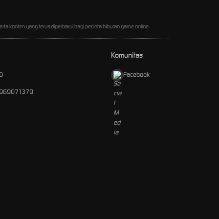
a konten yang terus diperbarui bagi pecinta hiburan game online.
Komunitas
9
Facebook
969071379