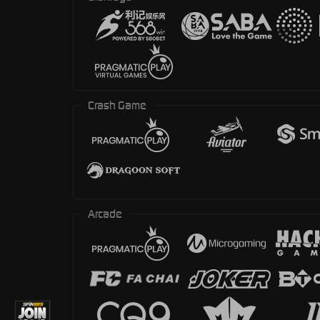
Crash Game
Arcade