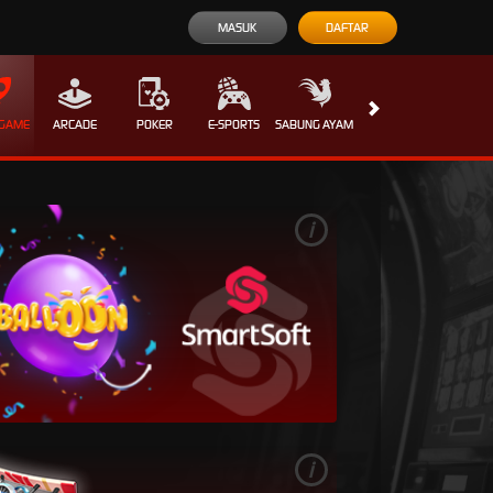
MASUK
DAFTAR
 GAME
ARCADE
POKER
E-SPORTS
SABUNG AYAM
PROMOSI
i
i