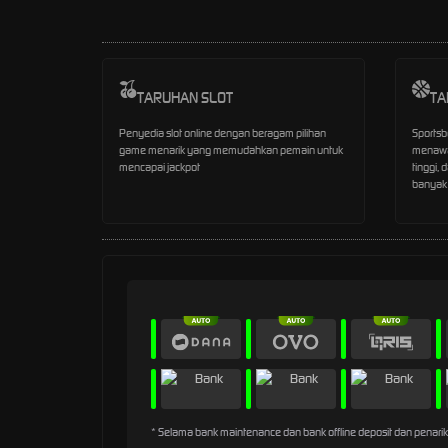
TARUHAN SLOT
TA
Penyedia slot online dengan beragam pilihan
Sportsb
game menarik yang memudahkan pemain untuk
menawar
mencapai jackpot
tinggi,
banyak 
* Selama bank maintenance dan bank offline deposit dan penarik