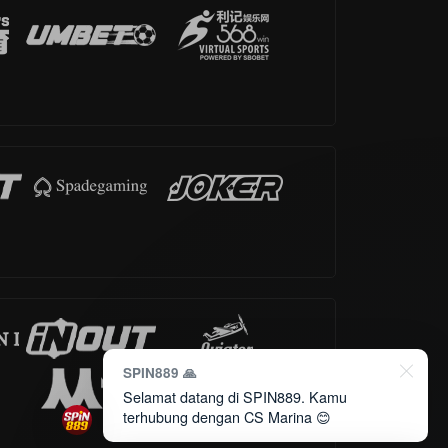
SPIN889 🙏
Selamat datang di SPIN889. Kamu
terhubung dengan CS Marina 😊