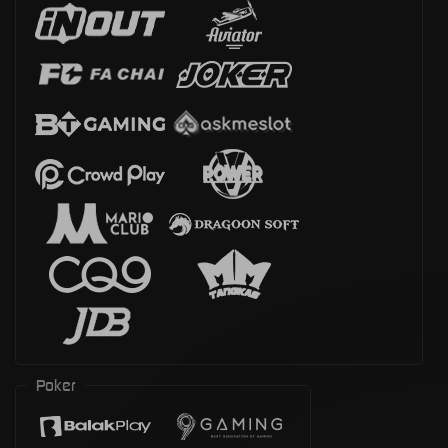
Poker