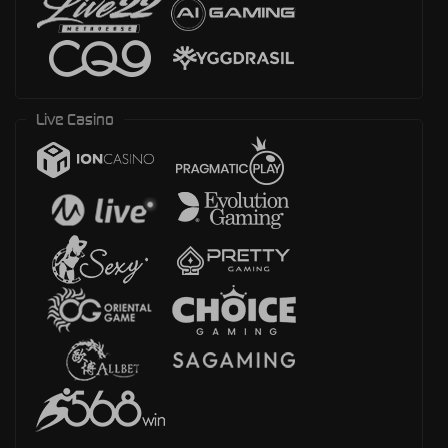
Live Casino