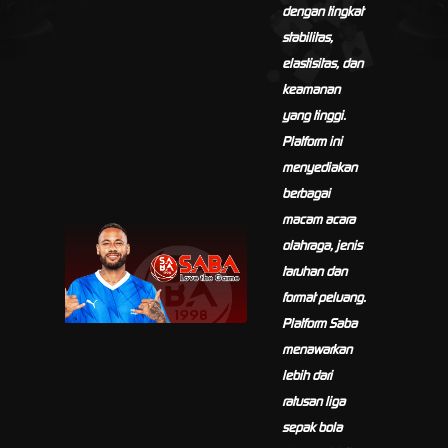
dengan tingkat
stabilitas,
elastisitas, dan
keamanan
yang tinggi.
Platform ini
menyediakan
berbagai
macam acara
olahraga, jenis
taruhan dan
format peluang.
Platform Saba
menawarkan
lebih dari
ratusan liga
sepak bola