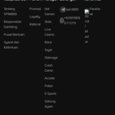
Tentang
Promosi
Hot
Facebo
spin889
SPIN889
Games
ok
Loyalty
+6285969
Responsible
Slots
071379
Referral
Gambling
Live
Pusat Bantuan
Casino
Syarat dan
Race
Ketentuan
Togel
Olahraga
Crash
Game
Arcade
Poker
E-Sports
Sabung
Ayam