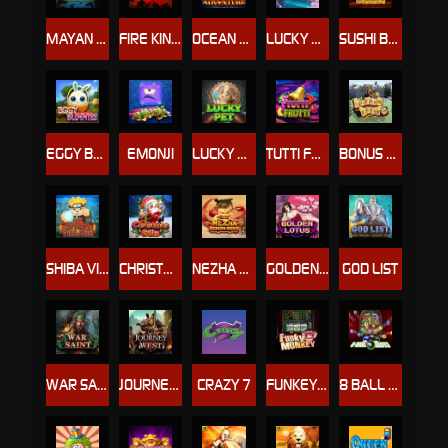
MAYAN TEMPLE
FIRE KINGDOM
OCEAN ADVENTURE
LUCKY BEASTS
SUSHI BONANZA
EGGY BUNNIES
EMONJI
LUCKY PET
TUTTI FRUTTI
BONUS BEAR
SHIBA VILLAGE
CHRISTMAS GIFT
NEZHA DEMON REBORN
GOLDEN LOTUS
GOD LIST
WAR SAINT
JOURNEY WEST
CRAZY 7
FUNKEY MONKEY
8 BALL SLOTS