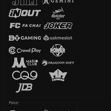
Poker