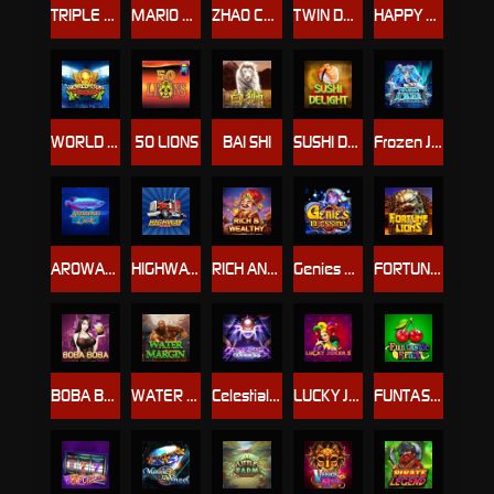
TRIPLE TWISTER
MARIO AND FRIENDS
ZHAO CAI JIN BAO
TWIN DRAGON
HAPPY NEW YEAR
WORLD CUP FRENZY
50 LIONS
BAI SHI
SUSHI DELIGHT
Frozen Joker
AROWANAS LUCK
HIGHWAY KING
RICH AND WEALTHY
Genies Blessing
FORTUNE LIONS
BOBA BOBA
WATER MARGIN
Celestial Goddess
LUCKY JOKER 5
FUNTASTIC FRUIT