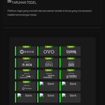
TARUHAN TOGEL
Platform togel yang menarik dari perusahan terbaik di dunia yang menawarkan
hadiah kemenangan besar