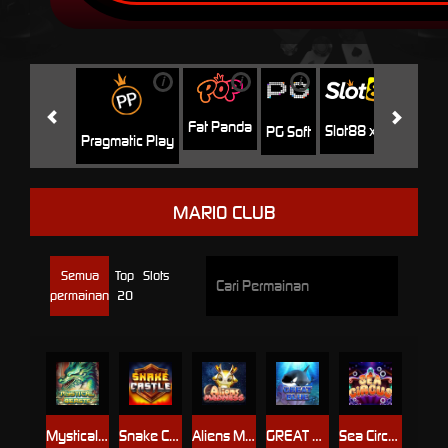
i
i
i
i
i
Facha
Fat Panda
Slot88 x PP
PG Soft
Pragmatic Play
MARIO CLUB
Semua
Top
Slots
permainan
20
Mystical Beasts
Snake Castle
Aliens Madness
GREAT BLUE
Sea Circus