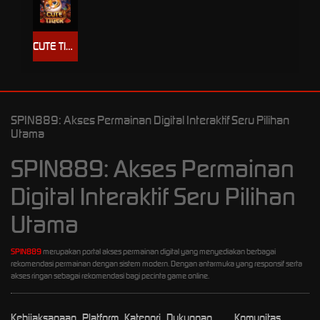
CUTE TIGER
SPIN889: Akses Permainan Digital Interaktif Seru Pilihan
Utama
SPIN889: Akses Permainan
Digital Interaktif Seru Pilihan
Utama
SPIN889
merupakan portal akses permainan digital yang menyediakan berbagai
rekomendasi permainan dengan sistem modern. Dengan antarmuka yang responsif serta
akses ringan sebagai rekomendasi bagi pecinta game online.
Kebijaksanaan
Platform
Kategori
Dukungan
Komunitas