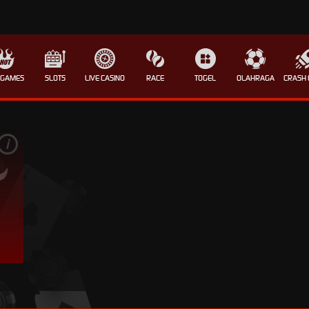
 GAMES
SLOTS
LIVE CASINO
RACE
TOGEL
OLAHRAGA
CRASH
i