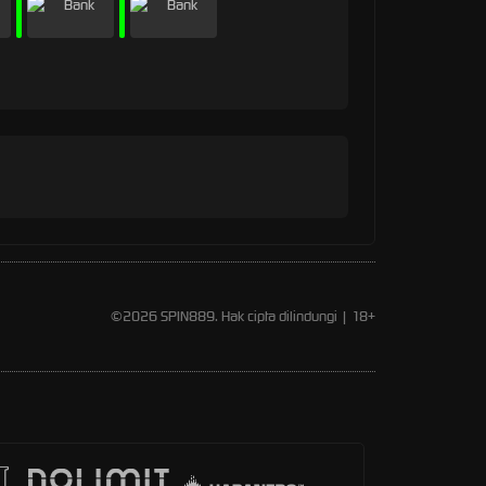
©2026 SPIN889. Hak cipta dilindungi | 18+