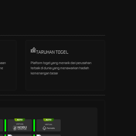
TARUHAN TOGEL
haan
Platform togel yang menarik dari perusahan
ame
terbaik di dunia yang menawarkan hadiah
kemenangan besar