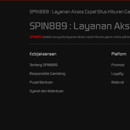
SPIN889 : Layanan Akses Cepat Situs Hiburan G
SPIN889 : Layanan Akse
SPIN889
adalah penyedia layanan akses cepat hiburan game online pilihan
Kebijaksanaan
Platform
Tentang SPIN889
Promosi
Responsible Gambling
Loyalty
Pusat Bantuan
Referral
Syarat dan Ketentuan