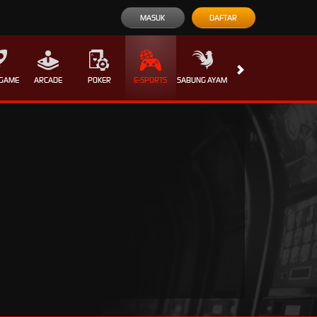
MASUK
DAFTAR
 GAME
ARCADE
POKER
E-SPORTS
SABUNG AYAM
PROMOSI