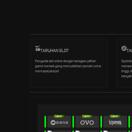
TARUHAN SLOT
TA
Penyedia slot online dengan beragam pilihan
Sportsb
game menarik yang memudahkan pemain untuk
menawar
mencapai jackpot
tinggi,
banyak 