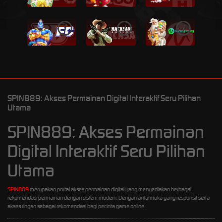
i
i
i
SPIN889: Akses Permainan Digital Interaktif Seru Pilihan
Utama
SPIN889: Akses Permainan
Digital Interaktif Seru Pilihan
Utama
SPIN889
merupakan portal akses permainan digital yang menyediakan berbagai
rekomendasi permainan dengan sistem modern. Dengan antarmuka yang responsif serta
akses ringan sebagai rekomendasi bagi pecinta game online.