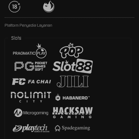
Platform Penyedia Layanan
Slots