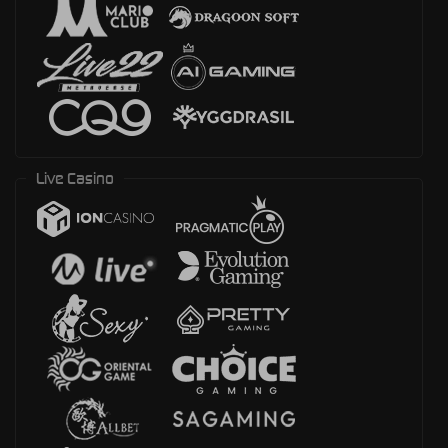
Live Casino