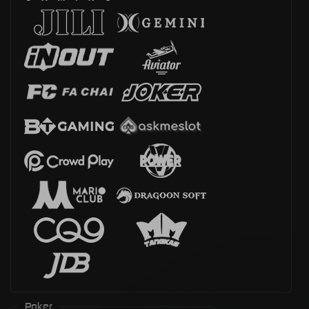
Poker