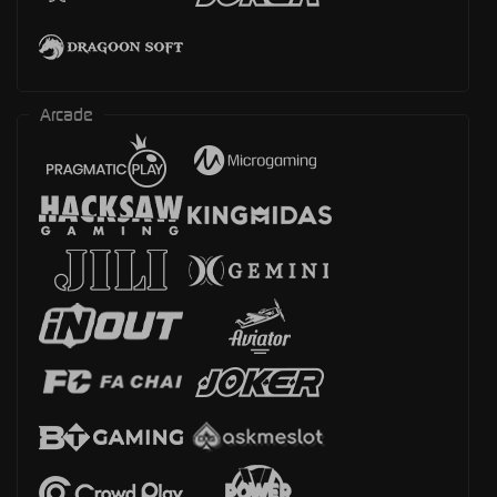
Arcade