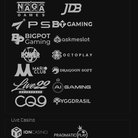
Live Casino