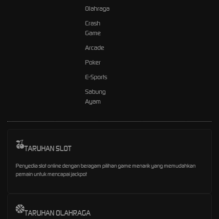
Olahraga
Crash
Game
Arcade
Poker
E-Sports
Sabung
Ayam
TARUHAN SLOT
Penyedia slot online dengan beragam pilihan game menarik yang memudahkan
pemain untuk mencapai jackpot
TARUHAN OLAHRAGA