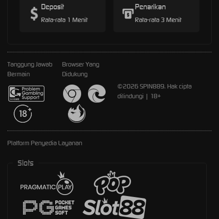
Deposit
Penarikan
Rata-rata 1 Menit
Rata-rata 3 Menit
Tanggung Jawab
Browser Yang
Bermain
Didukung
©2026 SPIN889. Hak cipta
dilindungi | 18+
Platform Penyedia Layanan
Slots