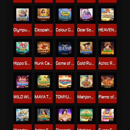
Olympus Fortune
Cleopatra's Treasure
Colour Game Mega Bonus
Dear Senpai
HEAVENLY FEAST WITH WUKONG
Hippo Splash
Hunk Cai Shen
Gems of Valhalla
Gold Rush Bonanza
Aztec Rush Bonanza
WILD WITCH SUGAR BONANZA
MAYA TEMPLE OF FORTUNE
TOMYUM BONANZA
Mahjong Beauty
Flame of Fortune