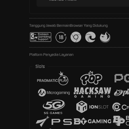
Tanggung Jawab Bermain
Browser Yang Didukung
Platform Penyedia Layanan
Slots