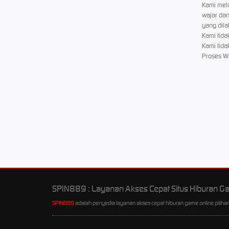
Kami mela
wajar dan
yang dila
Kami tida
Kami tida
Proses Wi
SPIN889 : Layanan Akses Cepat Situs Hiburan G
SPIN889
adalah penyedia layanan akses cepat hiburan game online pilihan