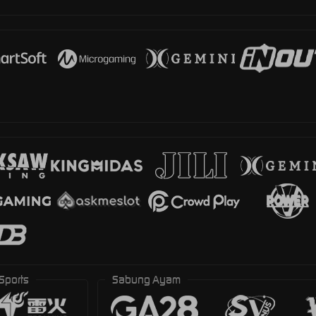
Sports
Sabung Ayam