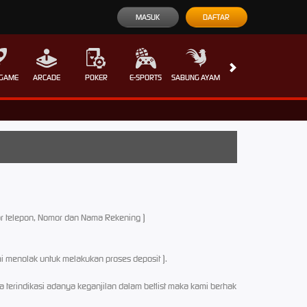
MASUK
DAFTAR
 GAME
ARCADE
POKER
E-SPORTS
SABUNG AYAM
PROMOSI
or telepon, Nomor dan Nama Rekening )
ami menolak untuk melakukan proses deposit ).
ika terindikasi adanya keganjilan dalam betlist maka kami berhak