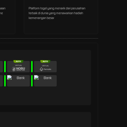
haan
Platform togel yang menarik dari perusahan
ame
terbaik di dunia yang menawarkan hadiah
kemenangan besar