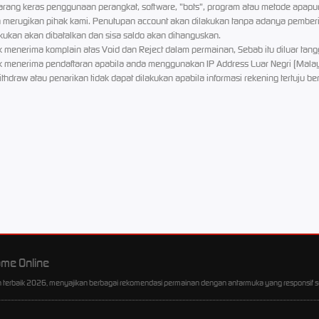
rang keras penggunaan perangkat, software, "bots", program atau metode apapun
 merugikan pihak kami. Penutupan account akan dilakukan tanpa adanya pember
kukan akan dibatalkan dan sisa saldo akan dihanguskan.
k menerima komplain atas Void dan Reject dalam permainan, Sebab itu diluar tan
k menerima pendaftaran apabila anda menggunakan IP Address Luar Negri (Malay
thdraw atau penarikan tidak dapat dilakukan apabila informasi rekening tertuju be
ame Online
 terbaik 2026, menyajikan berbagai rekomendasi permainan dengan antarmuka yang responsif sert