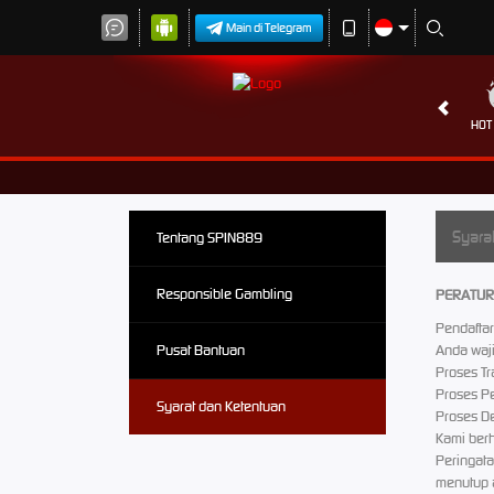
Main di Telegram
HOT
Syara
Tentang SPIN889
Responsible Gambling
PERATUR
Pendaftar
Pusat Bantuan
Anda waji
Proses Tr
Proses Pe
Syarat dan Ketentuan
Proses De
Kami ber
Peringata
menutup a