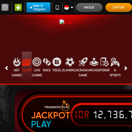
Main di
MASUK
DAFTAR
Telegram
HOT
SLOTS
LIVE
RACE
TOGEL
OLAHRAGA
CRASH
ARCADE
POKER
E-
SABUN
GAMES
CASINO
GAME
SPORTS
AYAM
IDR
12,736,
JACKPOT
PLAY