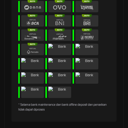
* Selama bank maintenance dan bank offline deposit dan penarikan
tidak dapat diproses