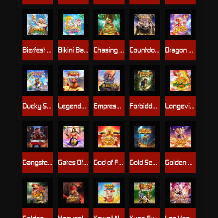
Bierfest Delight
Bikini Babes
Chasing Leprechaun Coins
Countdown to Fortune
Dragon Wonder
Ducky Spin
Legendary El Toro
Empress of the Black Seas
Forbidden Island
Longevity dragon(Fulong)
Gangster's Paradise
Gates Of Kunlun
God of Fortune
Gold Seekers
Golden Gallop