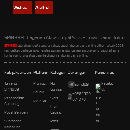
Wishes of the Genie
Wrath of Zeus
SPIN889 : Layanan Akses Cepat Situs Hiburan Game Online
SPIN889
adalah penyedia layanan akses cepat hiburan game online pilihan terbaik 2026,
menyajikan berbagai rekomendasi permainan dengan antarmuka yang responsif serta
konten yang terus diperbarui bagi pecinta hiburan game online.
Kebijaksanaan
Platform
Kategori
Dukungan
Komunitas
Tentang
Promosi
Hot
Facebo
spin889
SPIN889
Games
ok
Loyalty
+6285969
Responsible
Slots
071379
Referral
Gambling
Live
Pusat Bantuan
Casino
Syarat dan
Race
Ketentuan
Togel