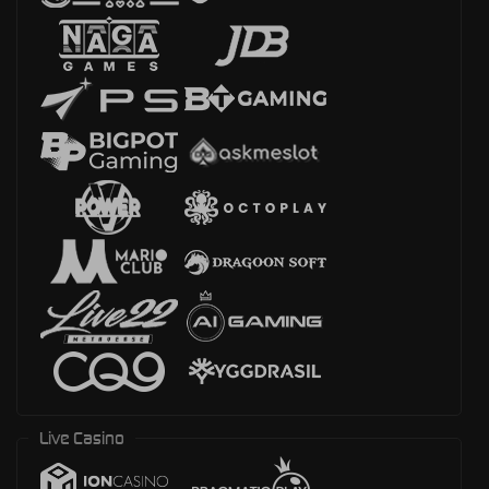
Live Casino