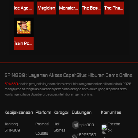
Ice Age Mammoths
Magician
Monster Pop
The Beauties
The Pharaoh
Train Robber
SPIN889 : Layanan Akses Cepat Situs Hiburan Game Online
SPIN889
adalah penyedia layanan akses cepat hiburan game online pilihan terbaik 2026,
menyajikan berbagai rekomendasi permainan dengan antarmuka yang responsif serta
konten yang terus diperbarui bagi pecinta hiburan game online.
Kebijaksanaan
Platform
Kategori
Dukungan
Komunitas
Tentang
Promosi
Hot
Facebo
spin889
SPIN889
Games
ok
Loyalty
+6285969