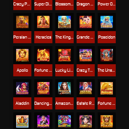
Crazy Penguin
Super Diamond
Blossom of Fortune
Dragon Gate
Power Of Thor
Persian Empire
Heracles
The King Of Olympus
Grande Fortune
Poseidon
Apollo
Fortune Bull
Lucky Little Devil
Crazy Thieves
The Unsurpassed Grace
Aladdin
Dancing Dragon
Amazon Queen
Estate Rich Man
Fortune Koi