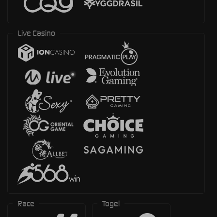
Live Casino
Race
Togel