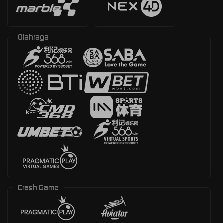
Olahraga
Crash Game