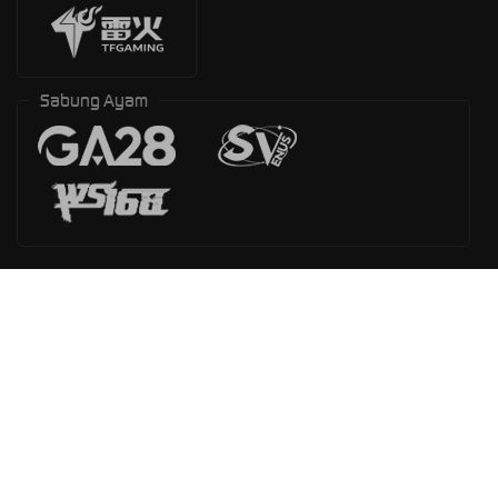
Sabung Ayam