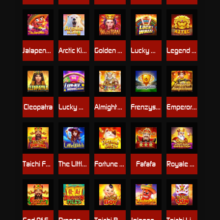
Jalapeno 2
Arctic King
Golden Wuzetian
Lucky Wheel
Legend of Aztec
Cleopatra
Lucky Wheel Deluxe
Almighty Zeus
Frenzyshot
Emperor Auspicious
Taichi Fortuna
The LIttle Witch
Fortune Cat
Fafafa
Royale Expedition