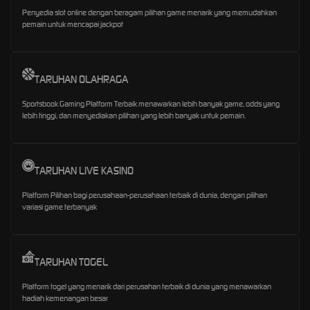
Penyedia slot online dengan beragam pilihan game menarik yang memudahkan
pemain untuk mencapai jackpot
TARUHAN OLAHRAGA
Sportsbook Gaming Platform Terbaik menawarkan lebih banyak game, odds yang
lebih tinggi, dan menyediakan pilihan yang lebih banyak untuk pemain.
TARUHAN LIVE KASINO
Platform Pilihan bagi perusahaan-perusahaan terbaik di dunia, dengan pilihan
variasi game terbanyak
TARUHAN TOGEL
Platform togel yang menarik dari perusahan terbaik di dunia yang menawarkan
hadiah kemenangan besar