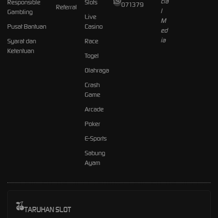
Responsible
Slots
071379
Referral
Gambling
Live
Pusat Bantuan
Casino
Syarat dan
Race
Ketentuan
Togel
Olahraga
Crash
Game
Arcade
Poker
E-Sports
Sabung
Ayam
TARUHAN SLOT