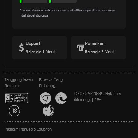
* Selama bank maintenance dan bank offline deposit dan penarikan
tidak dapat diproses
Deposit
Penarikan
Rata-rata 1 Menit
Rata-rata 3 Menit
Tanggung Jawab
Browser Yang
Bermain
Didukung
©2026 SPIN889. Hak cipta
dilindungi | 18+
Platform Penyedia Layanan