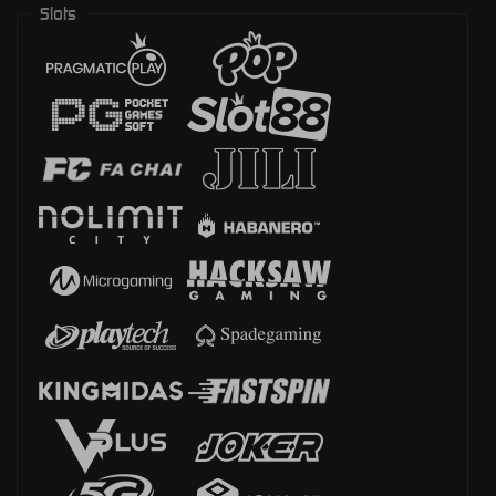
Slots