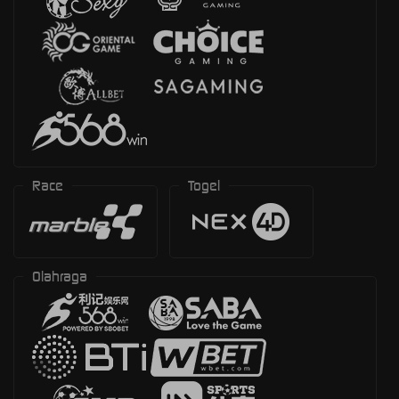
Race
Togel
Olahraga