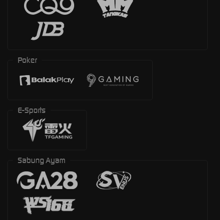
Poker
E-Sports
Sabung Ayam