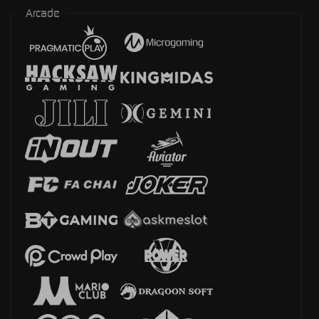
Arcade