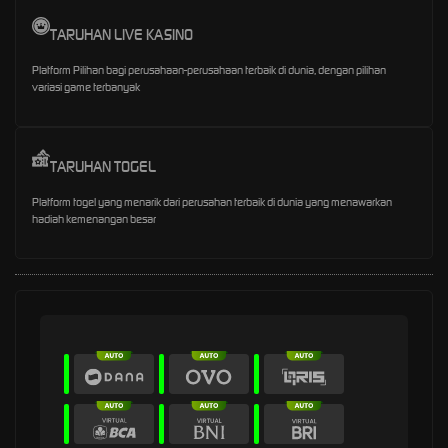
TARUHAN LIVE KASINO
Platform Pilihan bagi perusahaan-perusahaan terbaik di dunia, dengan pilihan
variasi game terbanyak
TARUHAN TOGEL
Platform togel yang menarik dari perusahan terbaik di dunia yang menawarkan
hadiah kemenangan besar