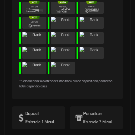
* Selama bank maintenance dan bank offline deposit dan penarikan
tidak dapat diproses
Deposit
Penarikan
Rata-rata 1 Menit
Rata-rata 3 Menit